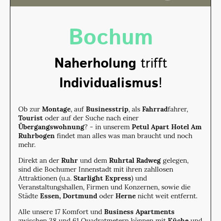
Bochum
Naherholung
trifft
Individualismus
!
Ob zur
Montage
, auf
Businesstrip
, als
Fahrrad
fahrer,
Tourist
oder auf der Suche nach einer
Übergangswohnung
? - in unserem
Petul Apart Hotel Am
Ruhrbogen
findet man alles was man braucht und noch
mehr.
Direkt an der
Ruhr
und dem
Ruhrtal Radweg
gelegen,
sind die Bochumer Innenstadt mit ihren zahllosen
Attraktionen (u.a.
Starlight Express
) und
Veranstaltungshallen, Firmen und Konzernen, sowie die
Städte
Essen, Dortmund
oder
Herne
nicht weit entfernt.
Alle unsere 17 Komfort und
Business Apartments
zwischen 38 und 61 Quadratmetern können mit
Küche
und