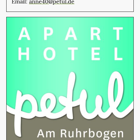
Email:
anne40@petul.de