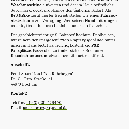
Waschmaschine
aufwarten und der im Haus befindliche
Supermarkt deckt problemlos den täglichen Bedarf. Als
Bett&Bike
zertifizierter Betrieb stellen wir einen
Fahrrad-
Abstellraum
zur Verfügung. Wer seinen
Hund
mitbringen
möchte, findet bei uns ebenfalls immer ein Plätzchen.
Der geschichtsträchtige S-Bahnhof Bochum-Dahlhausen,
mit seinem denkmalgeschützten Empfangsgebäude hinter
unserem Haus bietet zahlreiche, kostenfreie
P&R
Parkplätze
. Passend dazu findet sich das Bochumer
Eisenbahnmuseum
etwa einen Kilometer entfernt.
Anschrift:
Petul Apart Hotel "Am Ruhrbogen"
Dr.-C.-Otto-Straße 141
44879 Bochum
Kontakt:
Telefon:
+49 (0) 201 72 94 70
Email:
am-ruhrbogen@petul.de