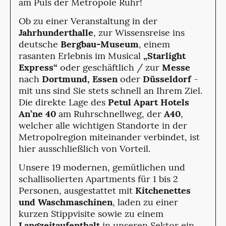
am Puls der Metropole Ruhr!
Ob zu einer Veranstaltung in der
Jahrhunderthalle
, zur Wissensreise ins
deutsche
Bergbau-Museum
, einem
rasanten Erlebnis im Musical
„Starlight
Express“
oder geschäftlich / zur
Messe
nach
Dortmund, Essen
oder
Düsseldorf
-
mit uns sind Sie stets schnell an Ihrem Ziel.
Die direkte Lage des
Petul Apart Hotels
An’ne 40
am Ruhrschnellweg, der
A40
,
welcher alle wichtigen Standorte in der
Metropolregion miteinander verbindet, ist
hier ausschließlich von Vorteil.
Unsere 19 modernen, gemütlichen und
schallisolierten Apartments für 1 bis 2
Personen, ausgestattet mit
Kitchenettes
und Waschmaschinen
, laden zu einer
kurzen Stippvisite sowie zu einem
Langzeitaufenthalt
in unseren Sektor ein.