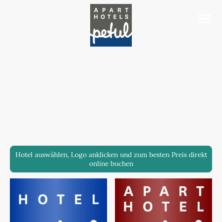
Komfortable Unterkünfte
im Ruhrgebiet
Genießen Sie einen angenehmen Aufenthalt in unseren zentral
gelegenen Hotels und Apart-Hotels in Bochum und Essen. Ideal
für Geschäftsreisende und Urlauber.
Hotel auswählen, Logo anklicken und zum besten Preis direkt
online buchen